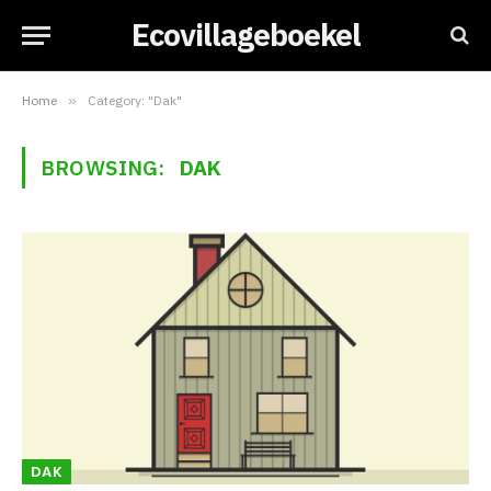
Ecovillageboekel
Home
»
Category: "Dak"
BROWSING:
DAK
DAK