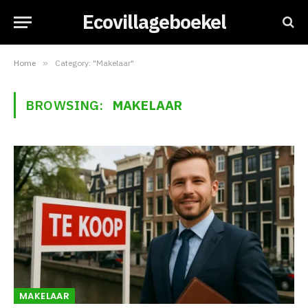
Ecovillageboekel
Home
»
Category: "Makelaar"
BROWSING:
MAKELAAR
MAKELAAR