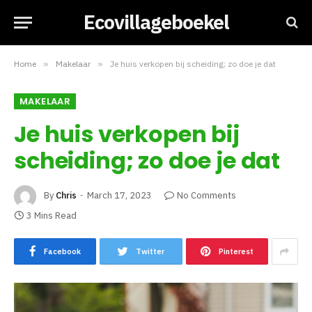
Ecovillageboekel
Home
»
Makelaar
»
Je huis verkopen bij scheiding; zo doe je dat
MAKELAAR
Je huis verkopen bij
scheiding; zo doe je dat
By
Chris
March 17, 2023
No Comments
3 Mins Read
Facebook
Twitter
Pinterest